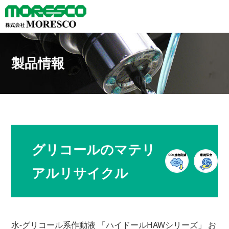
製品情報
グリコールのマテリ
アルリサイクル
水-グリコール系作動液 「ハイドールHAWシリーズ」 お